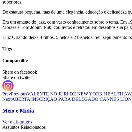
superiores.
De estatura pequena, mas de uma elegância, educação e delicadeza q
Era um amante do jazz, com vasto conhecimento sobre o tema. Em 196
Moraes e Tom Jobim. Publicou livros e retratou em desenhos sua paixão
Luiz Orlando deixa 4 filhos, 5 netos e 2 bisnetos. Seu sepultamen
Tags
Compartilhe
Share on facebook
Share on twitter
Prev
Previous
VALENTE NO JÚRI DE NEW YORK HEALTH A
Next
ABERTA INSCRIÇÃO PARA DELEGADO CANNES LION
Meio e Midia
Ver mais artigos
Assuntos Relacionados