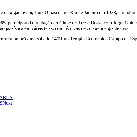
ue o agigantavam, Luiz O nasceu no Rio de Janeiro em 1938, e mudou-s
5, participou da fundação do Clube de Jazz e Bossa com Jorge Guinle,
 jazzística em várias telas, com técnicas de colagem e giz de cera.
to ocorrera no próximo sábado 14/01 no Templo Ecumênico Campo da Esp
WARDS
S
Next