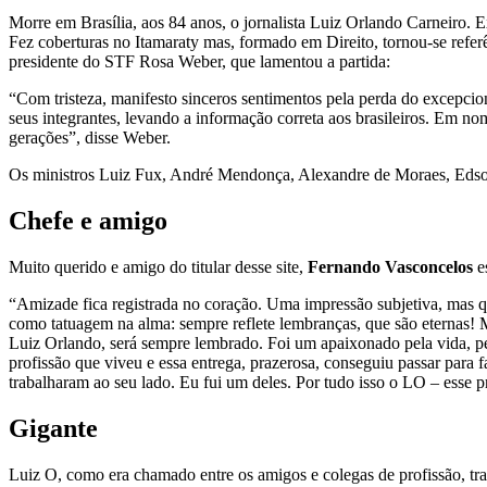
Morre em Brasília, aos 84 anos, o jornalista Luiz Orlando Carneiro. E
Fez coberturas no Itamaraty mas, formado em Direito, tornou-se refer
presidente do STF Rosa Weber, que lamentou a partida:
“Com tristeza, manifesto sinceros sentimentos pela perda do excepcio
seus integrantes, levando a informação correta aos brasileiros. Em n
gerações”, disse Weber.
Os ministros Luiz Fux, André Mendonça, Alexandre de Moraes, Edson
Chefe e amigo
Muito querido e amigo do titular desse site,
Fernando Vasconcelos
e
“Amizade fica registrada no coração. Uma impressão subjetiva, mas q
como tatuagem na alma: sempre reflete lembranças, que são eternas!
Luiz Orlando, será sempre lembrado. Foi um apaixonado pela vida, pe
profissão que viveu e essa entrega, prazerosa, conseguiu passar para 
trabalharam ao seu lado. Eu fui um deles. Por tudo isso o LO – esse 
Gigante
Luiz O, como era chamado entre os amigos e colegas de profissão, trab