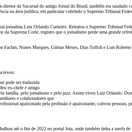
x-diretor da Sucursal do antigo Jornal do Brasil, também era saudado c
ência na área jurídica, em particular cobrindo o Supremo Tribunal Fed
nal jornalista Luiz Orlando Carneiro. Retratou o Supremo Tribunal Fede
ome da Suprema Corte, registro que o jornalismo perde uma grande refe
 Fachin, Nunes Marques, Gilmar Menes, Dias Toffoli e Luis Roberto 
screveu:
ue pode ser traduzida
 Meu ex-chefe e amigo
la família, pelo jornalismo e pelo jazz. Assim viveu Luiz Orlando. Do
familiares e colaboradores que
profissional apaixonado pela profissão é apaixonante, cativou pessoas, 
alhou até o fim de 2022 no portal Jota, onde também tinha a tarefa de t