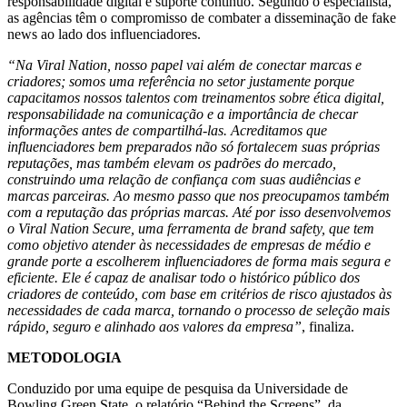
responsabilidade digital e suporte contínuo. Segundo o especialista,
as agências têm o compromisso de combater a disseminação de fake
news ao lado dos influenciadores.
“Na Viral Nation, nosso papel vai além de conectar marcas e
criadores; somos uma referência no setor justamente porque
capacitamos nossos talentos com treinamentos sobre ética digital,
responsabilidade na comunicação e a importância de checar
informações antes de compartilhá-las. Acreditamos que
influenciadores bem preparados não só fortalecem suas próprias
reputações, mas também elevam os padrões do mercado,
construindo uma relação de confiança com suas audiências e
marcas parceiras. Ao mesmo passo que nos preocupamos também
com a reputação das próprias marcas. Até por isso desenvolvemos
o Viral Nation Secure, uma ferramenta de brand safety, que tem
como objetivo atender às necessidades de empresas de médio e
grande porte a escolherem influenciadores de forma mais segura e
eficiente. Ele é capaz de analisar todo o histórico público dos
criadores de conteúdo, com base em critérios de risco ajustados às
necessidades de cada marca, tornando o processo de seleção mais
rápido, seguro e alinhado aos valores da empresa”
, finaliza.
METODOLOGIA
Conduzido por uma equipe de pesquisa da Universidade de
Bowling Green State, o relatório “Behind the Screens”, da