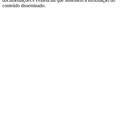
documentações e evidências que sustentem a informação do
conteúdo disseminado.