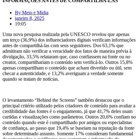
INFORMAÇÕES ANTES DE COMPARTILHÁ-LAS
By
Meio e Midia
janeiro 8, 2025
19:05
Uma nova pesquisa realizada pela UNESCO revelou que apenas
um terço (36,9%) dos influenciadores digitais verificam informações
antes de compartilhá-las com seus seguidores. Dos 63,1% que
admitiram não verificar a veracidade dos fatos de maneira prévia à
divulgação, 33,5% relataram que, caso confiassem na fonte ou no
creator, compartilhariam o conteúdo sem verificá-lo. Outros 15,8%
apenas compartilham o conteúdo que acham divertido ou útil, sem
checar a autenticidade, e 13,2% averiguam a verdade somente
quando se tratam de notícias.
O levantamento “Behind the Screens” também destacou que o
principal critério utilizado pelos criadores de conteúdo para avaliar a
credibilidade das fontes é o engajamento, já que 41,7% deles usam
curtidas e visualizações como parâmetros. Outros 20,6% confiam no
conteúdo quando este é compartilhado por amigos ou especialistas
de confiança, ao passo que 19,4% se baseiam na reputação da fonte
sobre determinado assunto. Somente 17% consideram fundamental