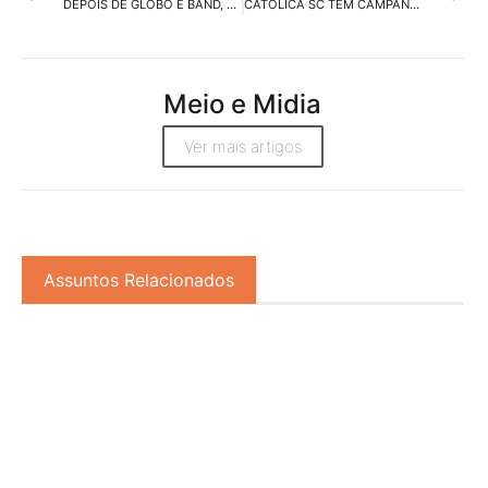
DEPOIS DE GLOBO E BAND, GRUPO SILVIO SANTOS TAMBÉM LANÇARÁ SUA BET
CATÓLICA SC TEM CAMPANHA NO AR ASSINADA PELA PÁPRICA
Meio e Midia
Ver mais artigos
Assuntos Relacionados