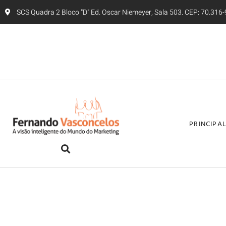
SCS Quadra 2 Bloco "D" Ed. Oscar Niemeyer, Sala 503. CEP: 70.316-9
PRINCIPA