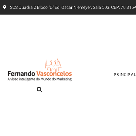
SCS Quadra 2 Bloco "D" Ed. Oscar Niemeyer, Sala 503. CEP: 70.316-9
PRINCIPA