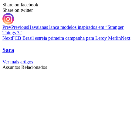
Share on facebook
Share on twitter
Prev
Previous
Havaianas lança modelos inspirados em “Stranger
Things 3”
Next
FCB Brasil estreia primeira campanha para Leroy Merlin
Next
Sara
Ver mais artigos
Assuntos Relacionados