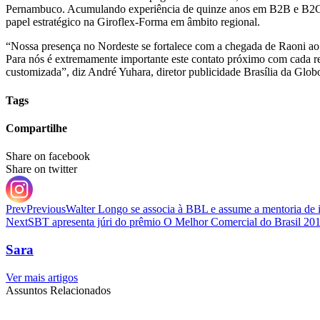
Pernambuco. Acumulando experiência de quinze anos em B2B e B2C a n
papel estratégico na Giroflex-Forma em âmbito regional.
“Nossa presença no Nordeste se fortalece com a chegada de Raoni ao 
Para nós é extremamente importante este contato próximo com cada reg
customizada”, diz André Yuhara, diretor publicidade Brasília da Globo
Tags
Compartilhe
Share on facebook
Share on twitter
Prev
Previous
Walter Longo se associa à BBL e assume a mentoria de 
Next
SBT apresenta júri do prêmio O Melhor Comercial do Brasil 20
Sara
Ver mais artigos
Assuntos Relacionados