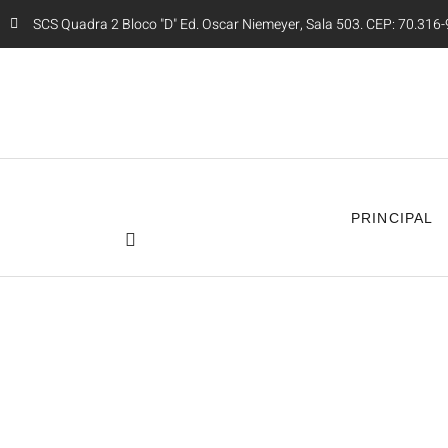
SCS Quadra 2 Bloco "D" Ed. Oscar Niemeyer, Sala 503. CEP: 70.316-9
PRINCIPAL