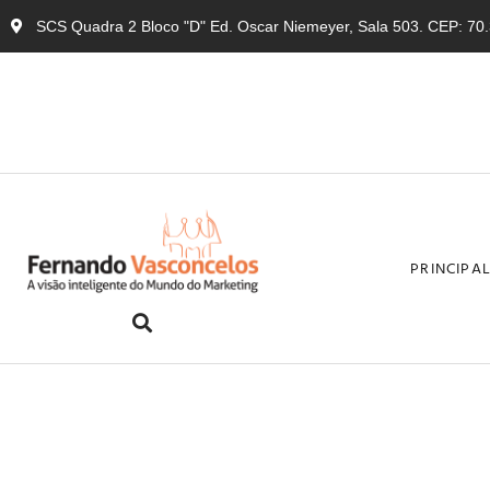
SCS Quadra 2 Bloco "D" Ed. Oscar Niemeyer, Sala 503. CEP: 70.3
PRINCIPA