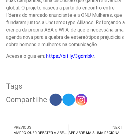
suas campanhas, uma discussão que ganha relevância
global. O projeto nasceu a partir do encontro entre
líderes do mercado anunciante e a ONU Mulheres, que
fundaram juntos a Unstereotype Alliance. Reforçando a
crença da própria ABA e WFA, de que é necessária uma
agenda nova para a quebra de estereótipos prejudiciais
sobre homens e mulheres na comunicação.
Acesse o guia em:
https://bit.ly/3gdmbkr
.
Tags
Compartilhe
PREVIOUS
NEXT
AMPRO QUER DEBATER A ABERTURA DE EVENTOS EM SÃO PAULO
APP ABRE MAIS UMA REGIONAL, AGORA EM SANTA CATARINA