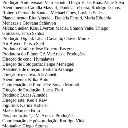
Produção Audiovisual: Vera Jacinto, Diego Villas Bôas, Aline Silva
Atendimento: Camilla Massari, Daniela Teixeira, Rodrigo Lemos,
Roberto Fernando Santos, Michael Goes, Lavínia Salles
Planejamento: Rita Almeida, Daniela Ferrari, Maria Eduarda
Menezes e Giovana Schiavon
Mídia: Suellen Kiss, Everton Maciel, Sharon Valle, Thiago
Gonzales, Enzo Santos
Produção Digital: Lilian Cavalini, Otávio Muniz.
Art Buyer: Tereza Setti
Produtor Gráfico: José Roberto Bezerra
Produtora do Filme: ÇA Va Artes e Produções
Direção de cena: Hymalayas
Direção de Fotografia: Felipe Meneguel
Assistente de direção: Barbara Aranega
Direção-executiva: Ale Zanetti
Atendimento: Krika Buto
Coordenação de Produção: Suyan Mariotti
Direção de Produção: Lucas Fiori
Produtor: Lucas Almeida
Direção arte: Keo e Raw
Figurino: Karina Kohatsu
Make: Marcelo Brito
Pós-produção: Ça Va Artes e Produções
Coordenação de pós-produção: Rodrigo Vidal
Montador: Diogo Azuma