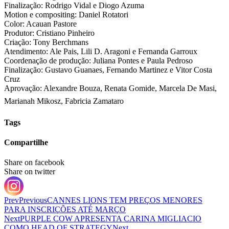
Finalização: Rodrigo Vidal e Diogo Azuma
Motion e compositing: Daniel Rotatori
Color: Acauan Pastore
Produtor: Cristiano Pinheiro
Criação: Tony Berchmans
Atendimento: Ale Pais, Lili D. Aragoni e Fernanda Garroux
Coordenação de produção: Juliana Pontes e Paula Pedroso
Finalização: Gustavo Guanaes, Fernando Martinez e Vitor Costa
Cruz
Aprovação: Alexandre Bouza, Renata Gomide, Marcela De Masi,
Marianah Mikosz, Fabricia Zamataro
Tags
Compartilhe
Share on facebook
Share on twitter
Prev
Previous
CANNES LIONS TEM PREÇOS MENORES
PARA INSCRIÇÕES ATÉ MARÇO
Next
PURPLE COW APRESENTA CARINA MIGLIACIO
COMO HEAD OF STRATEGY
Next