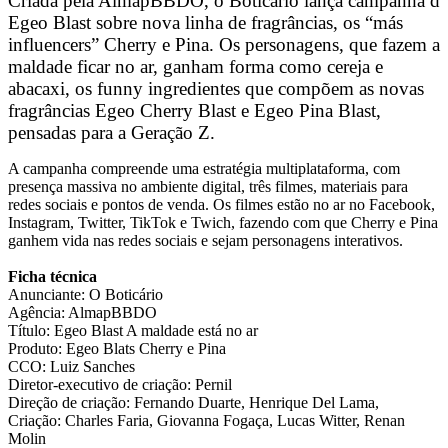
Criada pela AlmapBBDO, o Boticário lança campanha d
Egeo Blast sobre nova linha de fragrâncias, os “más
influencers” Cherry e Pina. Os personagens, que fazem a
maldade ficar no ar, ganham forma como cereja e
abacaxi, os funny ingredientes que compõem as novas
fragrâncias Egeo Cherry Blast e Egeo Pina Blast,
pensadas para a Geração Z.
A campanha compreende uma estratégia multiplataforma, com
presença massiva no ambiente digital, três filmes, materiais para
redes sociais e pontos de venda. Os filmes estão no ar no Facebook,
Instagram, Twitter, TikTok e Twich, fazendo com que Cherry e Pina
ganhem vida nas redes sociais e sejam personagens interativos.
Ficha técnica
Anunciante: O Boticário
Agência: AlmapBBDO
Título: Egeo Blast A maldade está no ar
Produto: Egeo Blats Cherry e Pina
CCO: Luiz Sanches
Diretor-executivo de criação: Pernil
Direção de criação: Fernando Duarte, Henrique Del Lama,
Criação: Charles Faria, Giovanna Fogaça, Lucas Witter, Renan
Molin