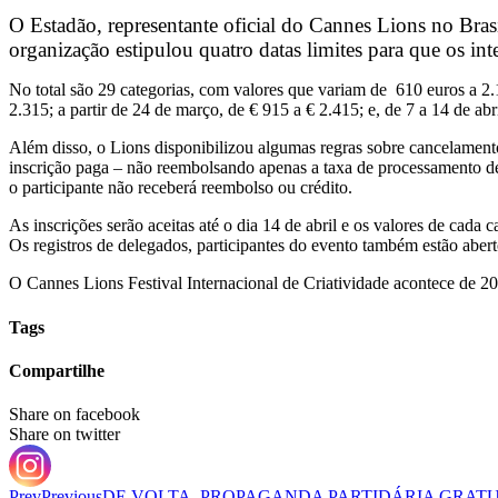
O Estadão, representante oficial do Cannes Lions no Brasil
organização estipulou quatro datas limites para que os in
No total são 29 categorias, com valores que variam de 610 euros a 2.11
2.315; a partir de 24 de março, de € 915 a € 2.415; e, de 7 a 14 de abr
Além disso, o Lions disponibilizou algumas regras sobre cancelamento,
inscrição paga – não reembolsando apenas a taxa de processamento de 
o participante não receberá reembolso ou crédito.
As inscrições serão aceitas até o dia 14 de abril e os valores de cada
Os registros de delegados, participantes do evento também estão aber
O Cannes Lions Festival Internacional de Criatividade acontece de 2
Tags
Compartilhe
Share on facebook
Share on twitter
Prev
Previous
DE VOLTA, PROPAGANDA PARTIDÁRIA GRATU