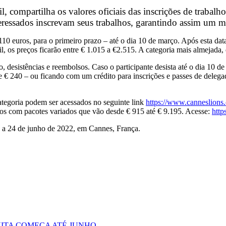
, compartilha os valores oficiais das inscrições de trabalho
teressados inscrevam seus trabalhos, garantindo assim um m
0 euros, para o primeiro prazo – até o dia 10 de março. Após esta data 
il, os preços ficarão entre € 1.015 a €2.515. A categoria mais almejada,
 desistências e reembolsos. Caso o participante desista até o dia 10 d
€ 240 – ou ficando com um crédito para inscrições e passes de delegad
 categoria podem ser acessados no seguinte link
https://www.canneslions
tos com pacotes variados que vão desde € 915 até € 9.195. Acesse:
http
0 a 24 de junho de 2022, em Cannes, França.
ITA COMEÇA ATÉ JUNHO