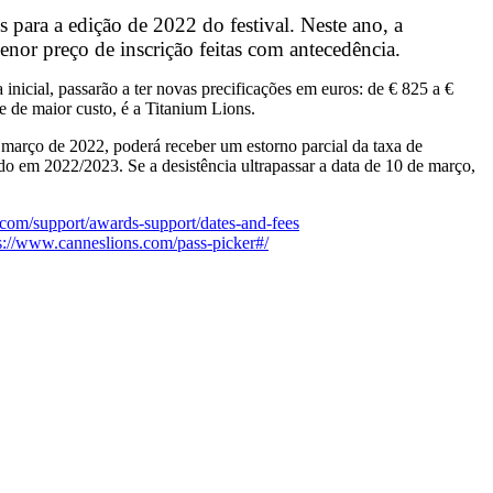
s para a edição de 2022 do festival. Neste ano, a
enor preço de inscrição feitas com antecedência.
inicial, passarão a ter novas precificações em euros: de € 825 a €
 e de maior custo, é a Titanium Lions.
e março de 2022, poderá receber um estorno parcial da taxa de
o em 2022/2023. Se a desistência ultrapassar a data de 10 de março,
.com/support/awards-support/dates-and-fees
s://www.canneslions.com/pass-picker#/