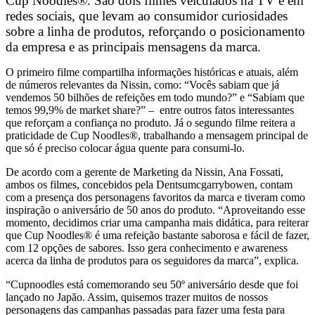
Cup Noodles®. São dois filmes veiculados na TV e em
redes sociais, que levam ao consumidor curiosidades
sobre a linha de produtos, reforçando o posicionamento
da empresa e as principais mensagens da marca.
O primeiro filme compartilha informações históricas e atuais, além
de números relevantes da Nissin, como: “Vocês sabiam que já
vendemos 50 bilhões de refeições em todo mundo?” e “Sabiam que
temos 99,9% de market share?” – entre outros fatos interessantes
que reforçam a confiança no produto. Já o segundo filme reitera a
praticidade de Cup Noodles®, trabalhando a mensagem principal de
que só é preciso colocar água quente para consumi-lo.
De acordo com a gerente de Marketing da Nissin, Ana Fossati,
ambos os filmes, concebidos pela Dentsumcgarrybowen, contam
com a presença dos personagens favoritos da marca e tiveram como
inspiração o aniversário de 50 anos do produto. “Aproveitando esse
momento, decidimos criar uma campanha mais didática, para reiterar
que Cup Noodles® é uma refeição bastante saborosa e fácil de fazer,
com 12 opções de sabores. Isso gera conhecimento e awareness
acerca da linha de produtos para os seguidores da marca”, explica.
“Cupnoodles está comemorando seu 50º aniversário desde que foi
lançado no Japão. Assim, quisemos trazer muitos de nossos
personagens das campanhas passadas para fazer uma festa para