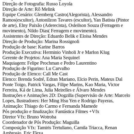
Direção de Fotografia: Russo Loyola
Direção de Arte: Rô Melink
Equipe Cenário: Glemberg Castro(Alegorista), Alessandro
Ramos(escultor), Antonilzon Tavares (escultor), Yan Batista (Pintor
de arte), Elny Paixão (Aderecista), Osleilson Souza (Ferragem e
movimento), Nildo Dias( Ferragem e movimento).
Assistentes de Direção: Eduardo Belik e Eloisa Mendes
Direção de Produção: Marina Rossignoli
Produção de base: Karine Barros
Produção Executiva: Herminio Vinholi Jr e Marlon Klug
Gerente de Projetos: Ana Maria Sequinel
Maquiagem: Felipe Prochman e Pedro Laurentino
Produção de Figurino: Lu Carvalho
Produção de Elenco: Call Me Cast
Elenco: Brenda Sodré, Edran Mariano, Elcio Perin, Mateus Dal
Ponte Toigo, Patrick Vargas, Filipe Marins, Kao Maria, Victor
Ferreira, Ká de Lima, Julia Meirelles e Álvaro Mendes
Ilustrações e Animações 2D: Dogzilla (Supervisão de Arte: Marcelo
Lopes, Ilustradores: Her Ming Hsu Yen e Rodrigo Payeras,
Animação: Thiago do Carmo e Fernanda Mamede
Pós produção e finalização: Fantástica Filmes +Vfx
Diretor Vfx: Bruno Wotroba
Coordenador de Pós Produção: Maguilla
Composição Vfx: Tamiris Tertuliano, Camila Triacca, Renan
Ambrosio, Eric Flexa