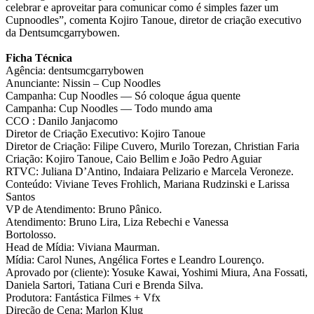
celebrar e aproveitar para comunicar como é simples fazer um
Cupnoodles”, comenta Kojiro Tanoue, diretor de criação executivo
da Dentsumcgarrybowen.
Ficha Técnica
Agência: dentsumcgarrybowen
Anunciante: Nissin – Cup Noodles
Campanha: Cup Noodles ― Só coloque água quente
Campanha: Cup Noodles ― Todo mundo ama
CCO : Danilo Janjacomo
Diretor de Criação Executivo: Kojiro Tanoue
Diretor de Criação: Filipe Cuvero, Murilo Torezan, Christian Faria
Criação: Kojiro Tanoue, Caio Bellim e João Pedro Aguiar
RTVC: Juliana D’Antino, Indaiara Pelizario e Marcela Veroneze.
Conteúdo: Viviane Teves Frohlich, Mariana Rudzinski e Larissa
Santos
VP de Atendimento: Bruno Pânico.
Atendimento: Bruno Lira, Liza Rebechi e Vanessa
Bortolosso.
Head de Mídia: Viviana Maurman.
Mídia: Carol Nunes, Angélica Fortes e Leandro Lourenço.
Aprovado por (cliente): Yosuke Kawai, Yoshimi Miura, Ana Fossati,
Daniela Sartori, Tatiana Curi e Brenda Silva.
Produtora: Fantástica Filmes + Vfx
Direção de Cena: Marlon Klug