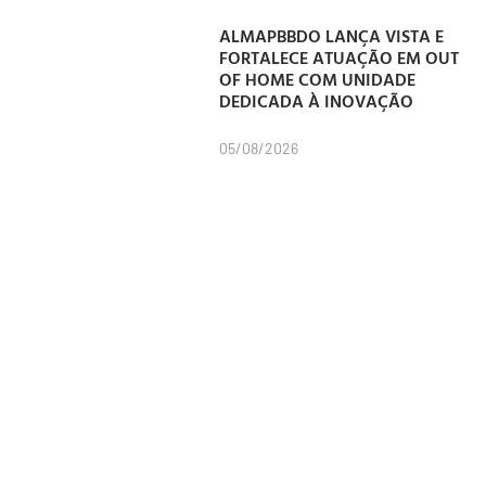
ALMAPBBDO LANÇA VISTA E
FORTALECE ATUAÇÃO EM OUT
OF HOME COM UNIDADE
DEDICADA À INOVAÇÃO
05/08/2026
ELETROMIDIA E LEÃO
TRANSFORMAM ABRIGO NA
AV. PAULISTA EM ESPAÇO
INTERATIVO
04/08/2026