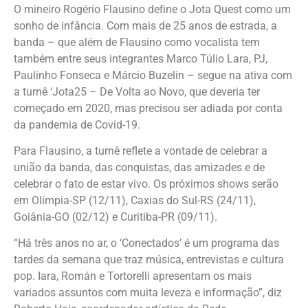
O mineiro Rogério Flausino define o Jota Quest como um
sonho de infância. Com mais de 25 anos de estrada, a
banda – que além de Flausino como vocalista tem
também entre seus integrantes Marco Túlio Lara, PJ,
Paulinho Fonseca e Márcio Buzelin – segue na ativa com
a turnê ‘Jota25 – De Volta ao Novo, que deveria ter
começado em 2020, mas precisou ser adiada por conta
da pandemia de Covid-19.
Para Flausino, a turnê reflete a vontade de celebrar a
união da banda, das conquistas, das amizades e de
celebrar o fato de estar vivo. Os próximos shows serão
em Olímpia-SP (12/11), Caxias do Sul-RS (24/11),
Goiânia-GO (02/12) e Curitiba-PR (09/11).
“Há três anos no ar, o ‘Conectados’ é um programa das
tardes da semana que traz música, entrevistas e cultura
pop. Iara, Román e Tortorelli apresentam os mais
variados assuntos com muita leveza e informação”, diz