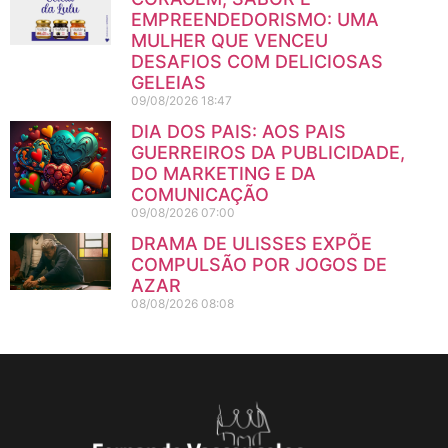
EMPREENDEDORISMO: UMA
MULHER QUE VENCEU
DESAFIOS COM DELICIOSAS
GELEIAS
09/08/2026
18:47
DIA DOS PAIS: AOS PAIS
GUERREIROS DA PUBLICIDADE,
DO MARKETING E DA
COMUNICAÇÃO
09/08/2026
07:00
DRAMA DE ULISSES EXPÕE
COMPULSÃO POR JOGOS DE
AZAR
08/08/2026
08:08