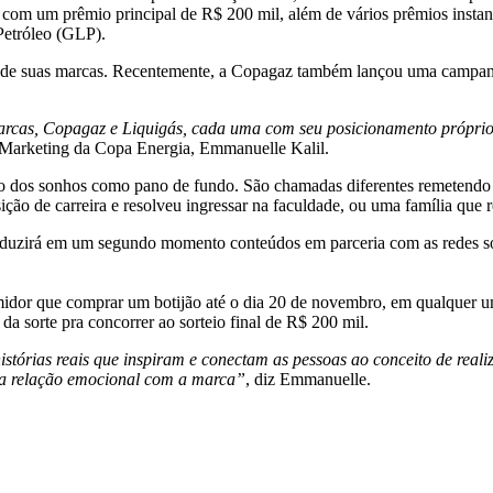
com um prêmio principal de R$ 200 mil, além de vários prêmios instan
Petróleo (GLP).
avés de suas marcas. Recentemente, a Copagaz também lançou uma camp
arcas, Copagaz e Liquigás, cada uma com seu posicionamento próprio
de Marketing da Copa Energia, Emmanuelle Kalil.
 dos sonhos como pano de fundo. São chamadas diferentes remetendo 
ição de carreira e resolveu ingressar na faculdade, ou uma família que 
duzirá em um segundo momento conteúdos em parceria com as redes so
midor que comprar um botijão até o dia 20 de novembro, em qualquer u
a sorte pra concorrer ao sorteio final de R$ 200 mil.
stórias reais que inspiram e conectam as pessoas ao conceito de real
 a relação emocional com a marca”
, diz Emmanuelle.