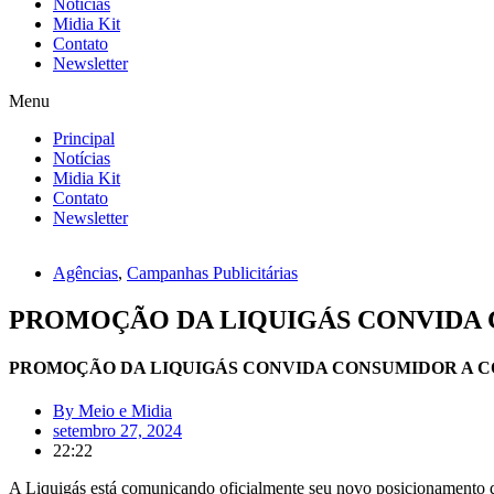
Notícias
Midia Kit
Contato
Newsletter
Menu
Principal
Notícias
Midia Kit
Contato
Newsletter
Agências
,
Campanhas Publicitárias
PROMOÇÃO DA LIQUIGÁS CONVIDA 
PROMOÇÃO DA LIQUIGÁS CONVIDA CONSUMIDOR A C
By
Meio e Midia
setembro 27, 2024
22:22
A Liquigás está comunicando oficialmente seu novo posicionamento d