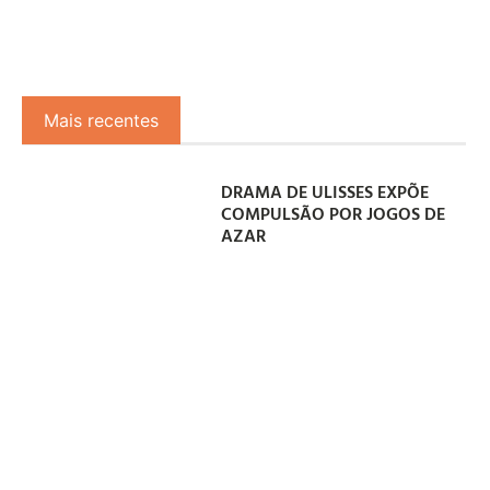
Mais recentes
DRAMA DE ULISSES EXPÕE
COMPULSÃO POR JOGOS DE
AZAR
08/08/2026
DUDA SALLES CONVIDADO
PARA INTEGRAR JÚRI DO
ANUÁRIO DO CLUBE DE
CRIAÇÃO