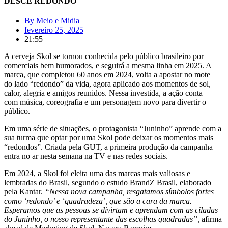
DESCE REDONDO
By
Meio e Midia
fevereiro 25, 2025
21:55
A cerveja Skol se tornou conhecida pelo público brasileiro por
comerciais bem humorados, e seguirá a mesma linha em 2025. A
marca, que completou 60 anos em 2024, volta a apostar no mote
do lado “redondo” da vida, agora aplicado aos momentos de sol,
calor, alegria e amigos reunidos. Nessa investida, a ação conta
com música, coreografia e um personagem novo para divertir o
público.
Em uma série de situações, o protagonista “Juninho” aprende com a
sua turma que optar por uma Skol pode deixar os momentos mais
“redondos”. Criada pela GUT, a primeira produção da campanha
entra no ar nesta semana na TV e nas redes sociais.
Em 2024, a Skol foi eleita uma das marcas mais valiosas e
lembradas do Brasil, segundo o estudo BrandZ Brasil, elaborado
pela Kantar.
“Nessa nova campanha, resgatamos símbolos fortes
como ‘redondo’ e ‘quadradeza’, que são a cara da marca.
Esperamos que as pessoas se divirtam e aprendam com as ciladas
do Juninho, o nosso representante das escolhas quadradas”,
afirma