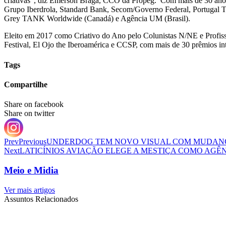
criativas”, diz Emerson Braga, CCO da Propeg. Com mais de 30 anos
Grupo Iberdrola, Standard Bank, Secom/Governo Federal, Portugal Te
Grey TANK Worldwide (Canadá) e Agência UM (Brasil).
Eleito em 2017 como Criativo do Ano pelo Colunistas N/NE e Profis
Festival, El Ojo the Iberoamérica e CCSP, com mais de 30 prêmios in
Tags
Compartilhe
Share on facebook
Share on twitter
Prev
Previous
UNDERDOG TEM NOVO VISUAL COM MUDAN
Next
LATICÍNIOS AVIAÇÃO ELEGE A MESTIÇA COMO AGÊ
Meio e Midia
Ver mais artigos
Assuntos Relacionados