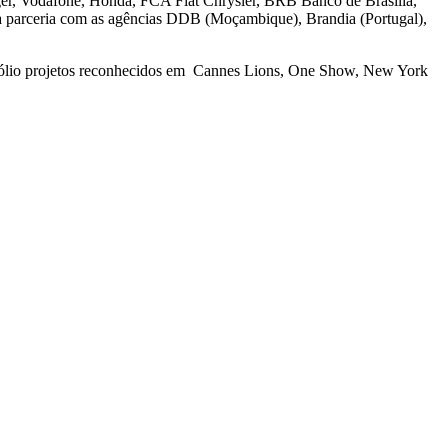
ger, Vodafone, Honda, FCA Fiat Chrysler, BRB Banco de Brasília,
ua parceria com as agências DDB (Moçambique), Brandia (Portugal),
rtfólio projetos reconhecidos em Cannes Lions, One Show, New York