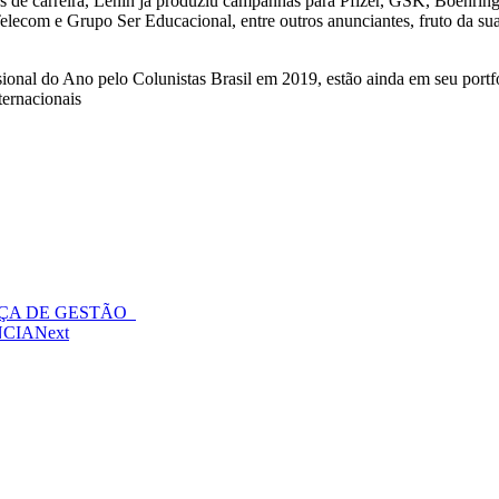
 de carreira, Lenin já produziu campanhas para Pfizer, GSK, Boehrin
lecom e Grupo Ser Educacional, entre outros anunciantes, fruto da s
sional do Ano pelo Colunistas Brasil em 2019, estão ainda em seu po
ternacionais
ÇA DE GESTÃO
NCIA
Next