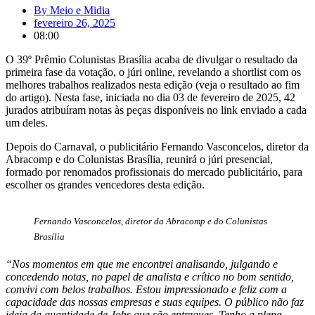
By
Meio e Midia
fevereiro 26, 2025
08:00
O 39º Prêmio Colunistas Brasília acaba de divulgar o resultado da
primeira fase da votação, o júri online, revelando a shortlist com os
melhores trabalhos realizados nesta edição (veja o resultado ao fim
do artigo). Nesta fase, iniciada no dia 03 de fevereiro de 2025, 42
jurados atribuíram notas às peças disponíveis no link enviado a cada
um deles.
Depois do Carnaval, o publicitário Fernando Vasconcelos, diretor da
Abracomp e do Colunistas Brasília, reunirá o júri presencial,
formado por renomados profissionais do mercado publicitário, para
escolher os grandes vencedores desta edição.
Fernando Vasconcelos, diretor da Abracomp e do Colunistas
Brasília
“Nos momentos em que me encontrei analisando, julgando e
concedendo notas, no papel de analista e crítico no bom sentido,
convivi com belos trabalhos. Estou impressionado e feliz com a
capacidade das nossas empresas e suas equipes. O público não faz
ideia da quantidade de Jobs que são entregues. Tenho a plena