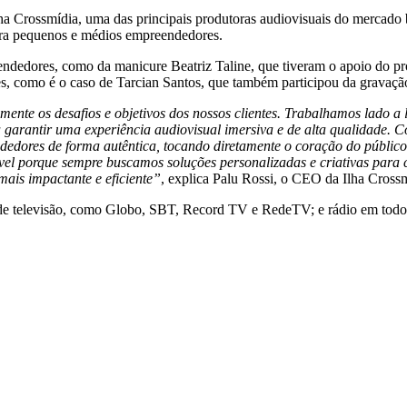
ha Crossmídia, uma das principais produtoras audiovisuais do mercado 
para pequenos e médios empreendedores.
ndedores, como da manicure Beatriz Taline, que tiveram o apoio do prog
s, como é o caso de Tarcian Santos, que também participou da gravaçã
mente os desafios e objetivos dos nossos clientes. Trabalhamos lado a
a garantir uma experiência audiovisual imersiva e de alta qualidade.
edores de forma autêntica, tocando diretamente o coração do públic
ível porque sempre buscamos soluções personalizadas e criativas para c
mais impactante e eficiente”
, explica Palu Rossi, o CEO da Ilha Crossm
s de televisão, como Globo, SBT, Record TV e RedeTV; e rádio em todos