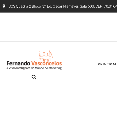
SCS Quadra 2 Bloco "D" Ed. Oscar Niemeyer, Sala 503. CEP: 70.316-9
PRINCIPA