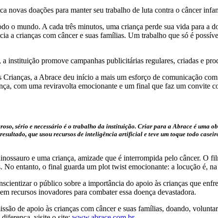
a novas doações para manter seu trabalho de luta contra o câncer infan
todo o mundo. A cada três minutos, uma criança perde sua vida para a d
ia a crianças com câncer e suas famílias. Um trabalho que só é possíve
 a instituição promove campanhas publicitárias regulares, criadas e pr
das Crianças, a Abrace deu início a mais um esforço de comunicação 
a, com uma reviravolta emocionante e um final que faz um convite cont
deroso, sério e necessário é o trabalho da instituição. Criar para a Abrace é um
 resultado, que usou recursos de inteligência artificial e teve um toque todo cas
nossauro e uma criança, amizade que é interrompida pelo câncer. O fi
 No entanto, o final guarda um plot twist emocionante: a locução é, n
nscientizar o público sobre a importância do apoio às crianças que enf
e em recursos inovadores para combater essa doença devastadora.
 missão de apoio às crianças com câncer e suas famílias, doando, vol
iferença, visite o site:
www.abrace.com.br
.