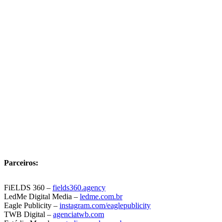
Parceiros:
FiELDS 360 –
fields360.agency
LedMe Digital Media –
ledme.com.br
Eagle Publicity –
instagram.com/eaglepublicity
TWB Digital –
agenciatwb.com