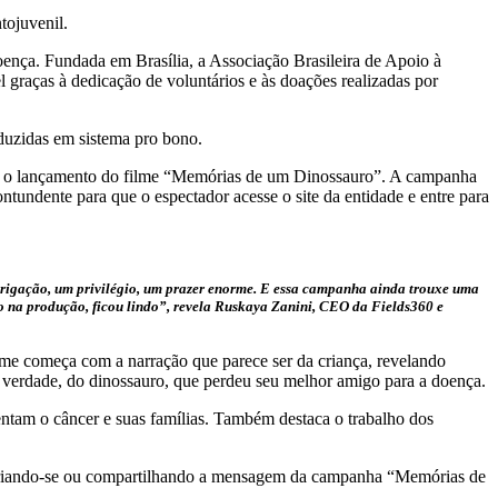
tojuvenil.
oença. Fundada em Brasília, a Associação Brasileira de Apoio à
l graças à dedicação de voluntários e às doações realizadas por
oduzidas em sistema pro bono.
com o lançamento do filme “Memórias de um Dinossauro”. A campanha
undente para que o espectador acesse o site da entidade e entre para
a obrigação, um privilégio, um prazer enorme. E essa campanha ainda trouxe uma
eiro na produção, ficou lindo”, revela Ruskaya Zanini, CEO da Fields360 e
lme começa com a narração que parece ser da criança, revelando
a verdade, do dinossauro, que perdeu seu melhor amigo para a doença.
rentam o câncer e suas famílias. Também destaca o trabalho dos
untariando-se ou compartilhando a mensagem da campanha “Memórias de