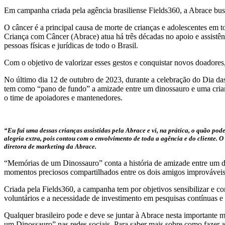
Em campanha criada pela agência brasiliense Fields360, a Abrace busc
O câncer é a principal causa de morte de crianças e adolescentes em 
Criança com Câncer (Abrace) atua há três décadas no apoio e assistênc
pessoas físicas e jurídicas de todo o Brasil.
Com o objetivo de valorizar esses gestos e conquistar novos doadores,
No último dia 12 de outubro de 2023, durante a celebração do Dia 
tem como “pano de fundo” a amizade entre um dinossauro e uma crianç
o time de apoiadores e mantenedores.
“Eu fui uma dessas crianças assistidas pela Abrace e vi, na prática, o quão po
alegria extra, pois contou com o envolvimento de toda a agência e do cliente. O
diretora de marketing da Abrace.
“Memórias de um Dinossauro” conta a história de amizade entre um di
momentos preciosos compartilhados entre os dois amigos improváveis.
Criada pela Fields360, a campanha tem por objetivos sensibilizar e co
voluntários e a necessidade de investimento em pesquisas contínuas 
Qualquer brasileiro pode e deve se juntar à Abrace nesta importante
um Dinossauro” nas redes sociais. Para saber mais sobre como fazer a d