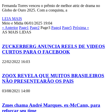
Fernanda Torres venceu o prêmio de melhor atriz de drama no
Globo de Ouro 2025. Com a conquista, a
LEIA MAIS
Meio e Midia
06/01/2025
19:04
« Anterior
Page
1
Page
2
Page
3
Page
4
Page
5
Próxima »
AS MAIS LIDAS
ZUCKERBERG ANUNCIA REELS DE VIDEOS
CURTOS PARA O FACEBOOK
22/02/2022
16:03
ZOOX REVELA QUE MUITOS BRASILEIROS
NÃO PRESENTEARÃO OS PAIS
03/08/2021
14:00
Zmes chama André Marques, ex-McCann, para
reforçar seu time