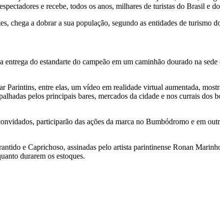
pectadores e recebe, todos os anos, milhares de turistas do Brasil e 
tes, chega a dobrar a sua população, segundo as entidades de turismo d
a entrega do estandarte do campeão em um caminhão dourado na sede d
ar Parintins, entre elas, um vídeo em realidade virtual aumentada, most
palhadas pelos principais bares, mercados da cidade e nos currais dos
onvidados, participarão das ações da marca no Bumbódromo e em outra
ntido e Caprichoso, assinadas pelo artista parintinense Ronan Marinho
nquanto durarem os estoques.