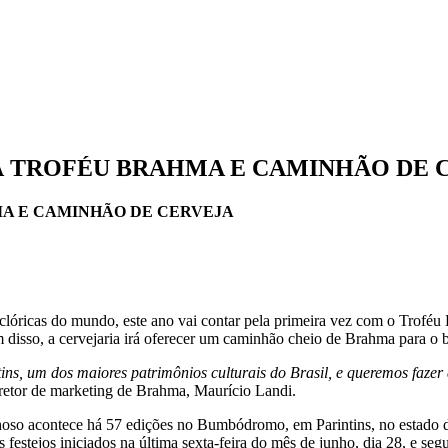
 TROFÉU BRAHMA E CAMINHÃO DE 
A E CAMINHÃO DE CERVEJA
olclóricas do mundo, este ano vai contar pela primeira vez com o Tro
ém disso, a cervejaria irá oferecer um caminhão cheio de Brahma para o b
ins, um dos maiores patrimônios culturais do Brasil, e queremos faz
retor de marketing de Brahma, Maurício Landi.
richoso acontece há 57 edições no Bumbódromo, em Parintins, no esta
s festejos iniciados na última sexta-feira do mês de junho, dia 28, e se