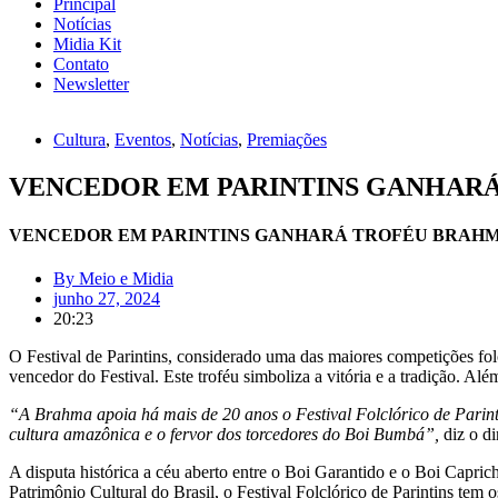
Principal
Notícias
Midia Kit
Contato
Newsletter
Cultura
,
Eventos
,
Notícias
,
Premiações
VENCEDOR EM PARINTINS GANHARÁ
VENCEDOR EM PARINTINS GANHARÁ TROFÉU BRAHM
By
Meio e Midia
junho 27, 2024
20:23
O Festival de Parintins, considerado uma das maiores competições f
vencedor do Festival. Este troféu simboliza a vitória e a tradição. Al
“A Brahma apoia há mais de 20 anos o Festival Folclórico de Parint
cultura amazônica e o fervor dos torcedores do Boi Bumbá”,
diz o di
A disputa histórica a céu aberto entre o Boi Garantido e o Boi Cap
Patrimônio Cultural do Brasil, o Festival Folclórico de Parintins tem o