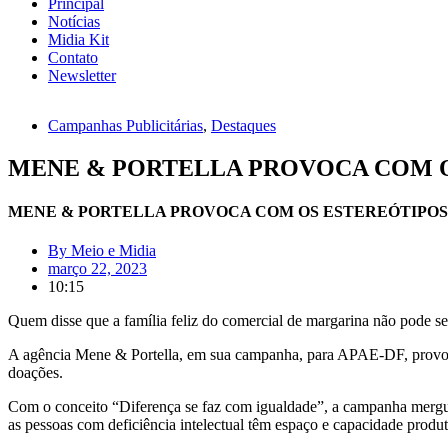
Principal
Notícias
Midia Kit
Contato
Newsletter
Campanhas Publicitárias
,
Destaques
MENE & PORTELLA PROVOCA COM O
MENE & PORTELLA PROVOCA COM OS ESTEREÓTIPOS
By
Meio e Midia
março 22, 2023
10:15
Quem disse que a família feliz do comercial de margarina não pode 
A agência Mene & Portella, em sua campanha, para APAE-DF, provoca o
doações.
Com o conceito “Diferença se faz com igualdade”, a campanha mergul
as pessoas com deficiência intelectual têm espaço e capacidade produ