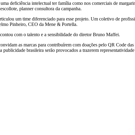
uma deficiência intelectual ter família como nos comerciais de margar
scollote, planner consultora da campanha.
iculou um time diferenciado para esse projeto. Um coletivo de profis
selmo Pinheiro, CEO da Mene & Portella.
ontou com o talento e a sensibilidade do diretor Bruno Maffei.
s convidam as marcas para contribuírem com doações pelo QR Code das 
a publicidade brasileira serão provocados a trazerem representatividade