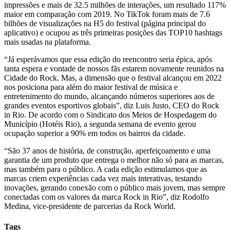
impressões e mais de 32.5 milhões de interações, um resultado 117%
maior em comparação com 2019. No TikTok foram mais de 7.6
bilhões de visualizações na H5 do festival (página principal do
aplicativo) e ocupou as três primeiras posições das TOP10 hashtags
mais usadas na plataforma.
“Já esperávamos que essa edição do reencontro seria épica, após
tanta espera e vontade de nossos fãs estarem novamente reunidos na
Cidade do Rock. Mas, a dimensão que o festival alcançou em 2022
nos posiciona para além do maior festival de música e
entretenimento do mundo, alcançando números superiores aos de
grandes eventos esportivos globais”, diz Luis Justo, CEO do Rock
in Rio. De acordo com o Sindicato dos Meios de Hospedagem do
Município (Hotéis Rio), a segunda semana de evento gerou
ocupação superior a 90% em todos os bairros da cidade.
“São 37 anos de história, de construção, aperfeiçoamento e uma
garantia de um produto que entrega o melhor não só para as marcas,
mas também para o público. A cada edição estimulamos que as
marcas criem experiências cada vez mais interativas, testando
inovações, gerando conexão com o público mais jovem, mas sempre
conectadas com os valores da marca Rock in Rio”, diz Rodolfo
Medina, vice-presidente de parcerias da Rock World.
Tags