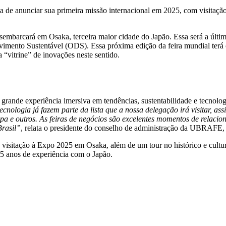
 de anunciar sua primeira missão internacional em 2025, com visitaç
mbarcará em Osaka, terceira maior cidade do Japão. Essa será a últim
imento Sustentável (ODS). Essa próxima edição da feira mundial terá
“vitrine” de inovações neste sentido.
nde experiência imersiva em tendências, sustentabilidade e tecnolog
tecnologia já fazem parte da lista que a nossa delegação irá visitar,
limpa e outros. As feiras de negócios são excelentes momentos de relaci
Brasil”
, relata o presidente do conselho de administração da UBRAFE,
isitação à Expo 2025 em Osaka, além de um tour no histórico e cultur
5 anos de experiência com o Japão.