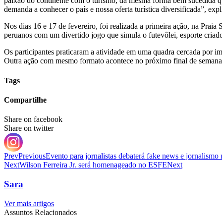
paixão do continente com o turismo, da mesma forma bem sucedida que
demanda a conhecer o país e nossa oferta turística diversificada”, expl
Nos dias 16 e 17 de fevereiro, foi realizada a primeira ação, na Praia
peruanos com um divertido jogo que simula o futevôlei, esporte criado 
Os participantes praticaram a atividade em uma quadra cercada por im
Outra ação com mesmo formato acontece no próximo final de semana, e
Tags
Compartilhe
Share on facebook
Share on twitter
Prev
Previous
Evento para jornalistas debaterá fake news e jornalismo n
Next
Wilson Ferreira Jr. será homenageado no ESFE
Next
Sara
Ver mais artigos
Assuntos Relacionados