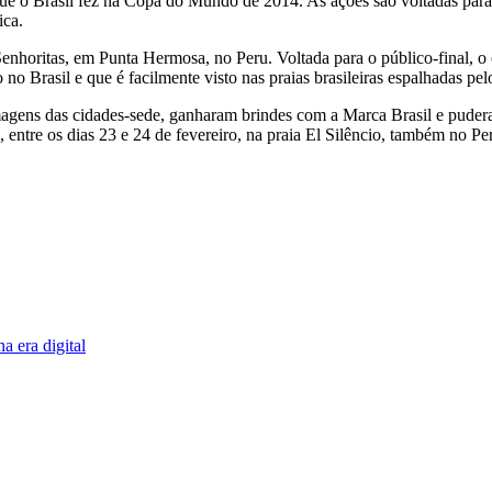
 o Brasil fez na Copa do Mundo de 2014. As ações são voltadas para p
ica.
 Senhoritas, em Punta Hermosa, no Peru. Voltada para o público-final, o
no Brasil e que é facilmente visto nas praias brasileiras espalhadas pel
agens das cidades-sede, ganharam brindes com a Marca Brasil e puderam
ntre os dias 23 e 24 de fevereiro, na praia El Silêncio, também no Pe
a era digital