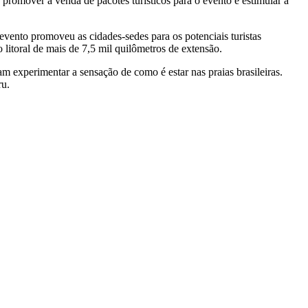
romover a venda de pacotes turísticos para o evento e estimular a
 evento promoveu as cidades-sedes para os potenciais turistas
o litoral de mais de 7,5 mil quilômetros de extensão.
 experimentar a sensação de como é estar nas praias brasileiras.
ru.