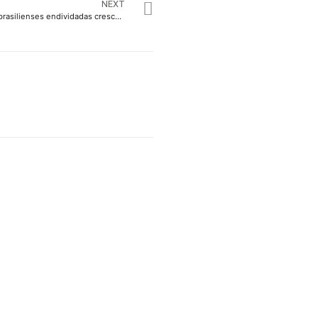
NEXT
Número de famílias brasilienses endividadas cresce em fevereiro