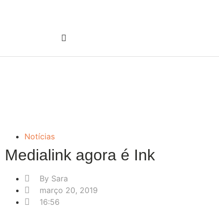
Notícias
Medialink agora é Ink
By
Sara
março 20, 2019
16:56