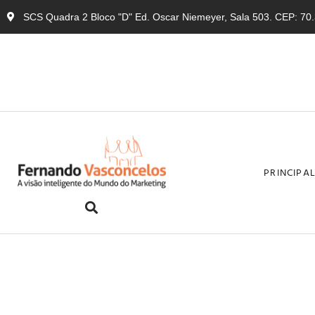
SCS Quadra 2 Bloco "D" Ed. Oscar Niemeyer, Sala 503. CEP: 70.3
PRINCIPA