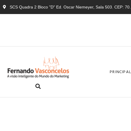
SCS Quadra 2 Bloco "D" Ed. Oscar Niemeyer, Sala 503. CEP: 70.3
PRINCIPA