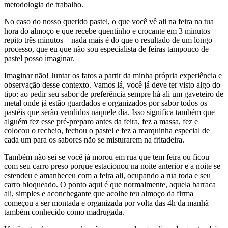
metodologia de trabalho.
No caso do nosso querido pastel, o que você vê ali na feira na tua
hora do almoço e que recebe quentinho e crocante em 3 minutos –
repito três minutos – nada mais é do que o resultado de um longo
processo, que eu que não sou especialista de feiras tampouco de
pastel posso imaginar.
Imaginar não! Juntar os fatos a partir da minha própria experiência e
observação desse contexto. Vamos lá, você já deve ter visto algo do
tipo: ao pedir seu sabor de preferência sempre há ali um gaveteiro de
metal onde já estão guardados e organizados por sabor todos os
pastéis que serão vendidos naquele dia. Isso significa também que
alguém fez esse pré-preparo antes da feira, fez a massa, fez e
colocou o recheio, fechou o pastel e fez a marquinha especial de
cada um para os sabores não se misturarem na fritadeira.
Também não sei se você já morou em rua que tem feira ou ficou
com seu carro preso porque estacionou na noite anterior e a noite se
estendeu e amanheceu com a feira ali, ocupando a rua toda e seu
carro bloqueado. O ponto aqui é que normalmente, aquela barraca
ali, simples e aconchegante que acolhe teu almoço da firma
começou a ser montada e organizada por volta das 4h da manhã –
também conhecido como madrugada.