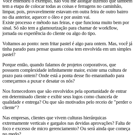
Você entendeu o exemplo, não vou me alongar dizendo que também
tem a etapa de colocar todas as coisas e ferragens no caminhão,
limpar, pois, provavelmente estavam em outra feira de outro bairro
no dia anterior, aquecer o óleo e por assim vai.
Existe processo e método nas feiras, e que funciona muito bem por
sinal. Só não tem a glamourização para chamar de workflow,
jornada ou experiência do cliente ou algo do tipo.
Voltamos ao ponto: nem fritar pastel é algo para ontem. Mas, você já
tinha parado para pensar quanta coisa tem envolvida em um simples
pastel?
Porque então, quando falamos de projetos corporativos, que
possuem complexidade infinitamente maior, existe uma cultura de
prazo para ontem? Onde está a ponta desse fio emaranhado para
começarmos a puxar e desatar os nós?
Nos fornecedores que são envolvidos pela oportunidade de entrar
em determinado cliente e exibir seus logos como chancela de
qualidade e entrega? Ou que são motivados pelo receio de "perder o
cliente"?
Nas empresas, clientes que vivem culturas hierárquicas
extremamente verticais e gargalos nas devidas aprovações? Falta de
foco e excesso de micro gerenciamento? Ou será ainda que começa
no medo?