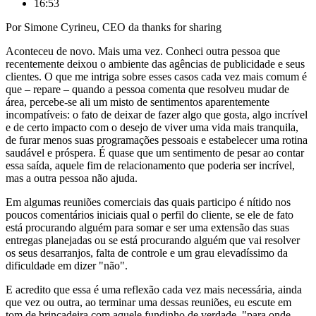
16:53
Por Simone Cyrineu, CEO da thanks for sharing
Aconteceu de novo. Mais uma vez. Conheci outra pessoa que
recentemente deixou o ambiente das agências de publicidade e seus
clientes. O que me intriga sobre esses casos cada vez mais comum é
que – repare – quando a pessoa comenta que resolveu mudar de
área, percebe-se ali um misto de sentimentos aparentemente
incompatíveis: o fato de deixar de fazer algo que gosta, algo incrível
e de certo impacto com o desejo de viver uma vida mais tranquila,
de furar menos suas programações pessoais e estabelecer uma rotina
saudável e próspera. É quase que um sentimento de pesar ao contar
essa saída, aquele fim de relacionamento que poderia ser incrível,
mas a outra pessoa não ajuda.
Em algumas reuniões comerciais das quais participo é nítido nos
poucos comentários iniciais qual o perfil do cliente, se ele de fato
está procurando alguém para somar e ser uma extensão das suas
entregas planejadas ou se está procurando alguém que vai resolver
os seus desarranjos, falta de controle e um grau elevadíssimo da
dificuldade em dizer "não".
E acredito que essa é uma reflexão cada vez mais necessária, ainda
que vez ou outra, ao terminar uma dessas reuniões, eu escute em
tom de brincadeira com aquele fundinho de verdade, "para onde