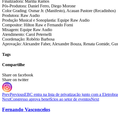
Finalizadora: Marília Ramos
Pós-Produtora: Daniel Ferro, Diego Morone
Color Grading: Osmar Jr. (Manifesto), Acauan Pastore (Recadinhos)
Produtora: Raw Audio
Produção Musical e Sonoplastia: Equipe Raw Audio
Compositor: Hilton Raw e Fernando Forni
Mixagem: Equipe Raw Audio
Atendimento: Carol Peternelli
Coordenação: Robério Barbosa
Aprovação: Alexandre Faber, Alexandre Bouza, Renata Gomide, Gus
Tags
Compartilhe
Share on facebook
Share on twitter
Prev
Previous
EBC entra na lista de privatização junto com a Eletrobra
Next
Congresso aprova benefícios ao setor de eventos
Next
Fernando Vasconcelos