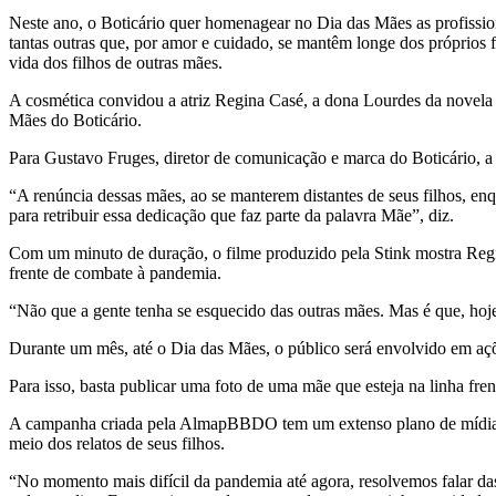
Neste ano, o Boticário quer homenagear no Dia das Mães as profissionai
tantas outras que, por amor e cuidado, se mantêm longe dos próprios 
vida dos filhos de outras mães.
A cosmética convidou a atriz Regina Casé, a dona Lourdes da novela 
Mães do Boticário.
Para Gustavo Fruges, diretor de comunicação e marca do Boticário, a 
“A renúncia dessas mães, ao se manterem distantes de seus filhos, e
para retribuir essa dedicação que faz parte da palavra Mãe”, diz.
Com um minuto de duração, o filme produzido pela Stink mostra Regin
frente de combate à pandemia.
“Não que a gente tenha se esquecido das outras mães. Mas é que, hoje,
Durante um mês, até o Dia das Mães, o público será envolvido em aç
Para isso, basta publicar uma foto de uma mãe que esteja na linha f
A campanha criada pela AlmapBBDO tem um extenso plano de mídia, en
meio dos relatos de seus filhos.
“No momento mais difícil da pandemia até agora, resolvemos falar das