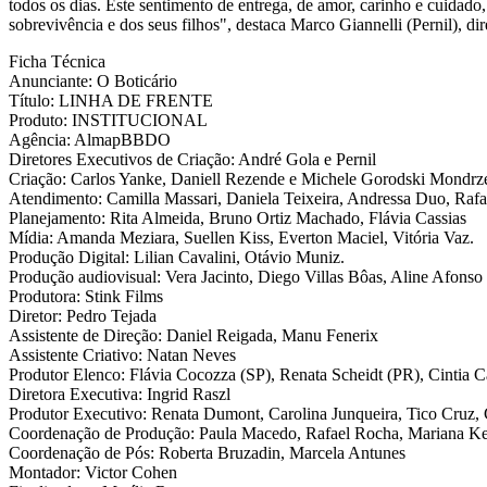
todos os dias. Este sentimento de entrega, de amor, carinho e cuidad
sobrevivência e dos seus filhos", destaca Marco Giannelli (Pernil),
Ficha Técnica
Anunciante: O Boticário
Título: LINHA DE FRENTE
Produto: INSTITUCIONAL
Agência: AlmapBBDO
Diretores Executivos de Criação: André Gola e Pernil
Criação: Carlos Yanke, Daniell Rezende e Michele Gorodski Mondrz
Atendimento: Camilla Massari, Daniela Teixeira, Andressa Duo, Rafa
Planejamento: Rita Almeida, Bruno Ortiz Machado, Flávia Cassias
Mídia: Amanda Meziara, Suellen Kiss, Everton Maciel, Vitória Vaz.
Produção Digital: Lilian Cavalini, Otávio Muniz.
Produção audiovisual: Vera Jacinto, Diego Villas Bôas, Aline Afonso
Produtora: Stink Films
Diretor: Pedro Tejada
Assistente de Direção: Daniel Reigada, Manu Fenerix
Assistente Criativo: Natan Neves
Produtor Elenco: Flávia Cocozza (SP), Renata Scheidt (PR), Cintia
Diretora Executiva: Ingrid Raszl
Produtor Executivo: Renata Dumont, Carolina Junqueira, Tico Cruz,
Coordenação de Produção: Paula Macedo, Rafael Rocha, Mariana K
Coordenação de Pós: Roberta Bruzadin, Marcela Antunes
Montador: Victor Cohen