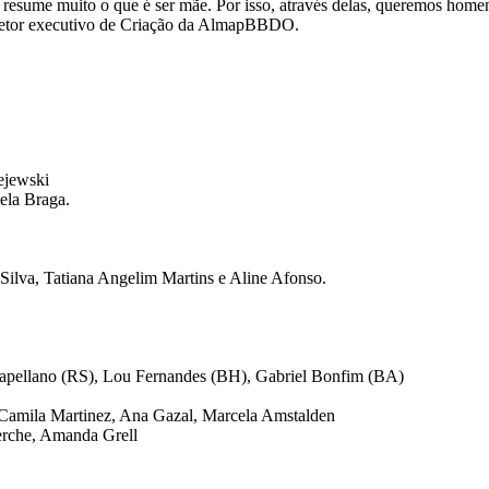
o, resume muito o que é ser mãe. Por isso, através delas, queremos hom
 diretor executivo de Criação da AlmapBBDO.
ejewski
ela Braga.
 Silva, Tatiana Angelim Martins e Aline Afonso.
 Capellano (RS), Lou Fernandes (BH), Gabriel Bonfim (BA)
 Camila Martinez, Ana Gazal, Marcela Amstalden
erche, Amanda Grell