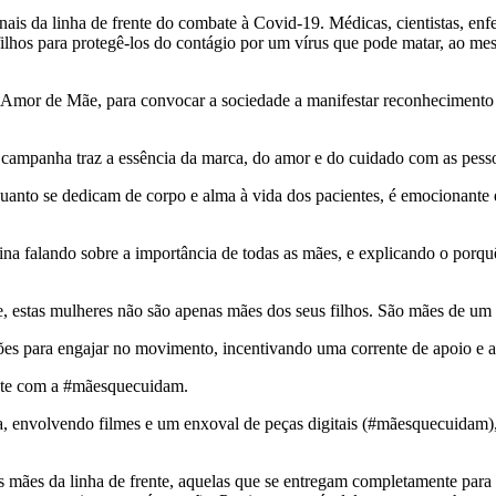
s da linha de frente do combate à Covid-19. Médicas, cientistas, enferme
filhos para protegê-los do contágio por um vírus que pode matar, ao m
Amor de Mãe, para convocar a sociedade a manifestar reconhecimento a
campanha traz a essência da marca, do amor e do cuidado com as pessoa
nquanto se dedicam de corpo e alma à vida dos pacientes, é emocionante
a falando sobre a importância de todas as mães, e explicando o porqu
 estas mulheres não são apenas mães dos seus filhos. São mães de um paí
ões para engajar no movimento, incentivando uma corrente de apoio e a
rente com a #mãesquecuidam.
volvendo filmes e um enxoval de peças digitais (#mãesquecuidam), co
 mães da linha de frente, aquelas que se entregam completamente para c