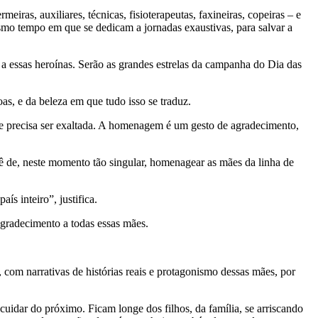
iras, auxiliares, técnicas, fisioterapeutas, faxineiras, copeiras – e
esmo tempo em que se dedicam a jornadas exaustivas, para salvar a
 essas heroínas. Serão as grandes estrelas da campanha do Dia das
s, e da beleza em que tudo isso se traduz.
 e precisa ser exaltada. A homenagem é um gesto de agradecimento,
ê de, neste momento tão singular, homenagear as mães da linha de
s inteiro”, justifica.
gradecimento a todas essas mães.
m narrativas de histórias reais e protagonismo dessas mães, por
uidar do próximo. Ficam longe dos filhos, da família, se arriscando