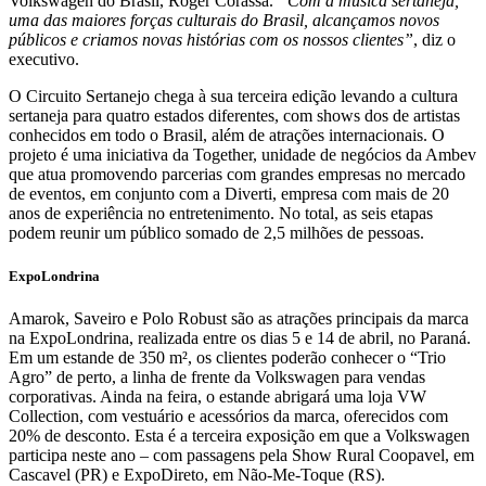
Volkswagen do Brasil, Roger Corassa.
“Com a música sertaneja,
uma das maiores forças culturais do Brasil, alcançamos novos
públicos e criamos novas histórias com os nossos clientes”
, diz o
executivo.
O Circuito Sertanejo chega à sua terceira edição levando a cultura
sertaneja para quatro estados diferentes, com shows dos de artistas
conhecidos em todo o Brasil, além de atrações internacionais. O
projeto é uma iniciativa da Together, unidade de negócios da Ambev
que atua promovendo parcerias com grandes empresas no mercado
de eventos, em conjunto com a Diverti, empresa com mais de 20
anos de experiência no entretenimento. No total, as seis etapas
podem reunir um público somado de 2,5 milhões de pessoas.
ExpoLondrina
Amarok, Saveiro e Polo Robust são as atrações principais da marca
na ExpoLondrina, realizada entre os dias 5 e 14 de abril, no Paraná.
Em um estande de 350 m², os clientes poderão conhecer o “Trio
Agro” de perto, a linha de frente da Volkswagen para vendas
corporativas. Ainda na feira, o estande abrigará uma loja VW
Collection, com vestuário e acessórios da marca, oferecidos com
20% de desconto. Esta é a terceira exposição em que a Volkswagen
participa neste ano – com passagens pela Show Rural Coopavel, em
Cascavel (PR) e ExpoDireto, em Não-Me-Toque (RS).