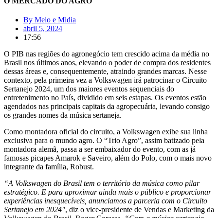
O MERCADO DO AGRO
By
Meio e Midia
abril 5, 2024
17:56
O PIB nas regiões do agronegócio tem crescido acima da média no
Brasil nos últimos anos, elevando o poder de compra dos residentes
dessas áreas e, consequentemente, atraindo grandes marcas. Nesse
contexto, pela primeira vez a Volkswagen irá patrocinar o Circuito
Sertanejo 2024, um dos maiores eventos sequenciais do
entretenimento no País, dividido em seis estapas. Os eventos estão
agendados nas principais capitais da agropecuária, levando consigo
os grandes nomes da música sertaneja.
Como montadora oficial do circuito, a Volkswagen exibe sua linha
exclusiva para o mundo agro. O “Trio Agro”, assim batizado pela
montadora alemã, passa a ser embaixador do evento, com as já
famosas picapes Amarok e Saveiro, além do Polo, com o mais novo
integrante da família, Robust.
“A Volkswagen do Brasil tem o território da música como pilar
estratégico. E para aproximar ainda mais o público e proporcionar
experiências inesquecíveis, anunciamos a parceria com o Circuito
Sertanejo em 2024″
, diz o vice-presidente de Vendas e Marketing da