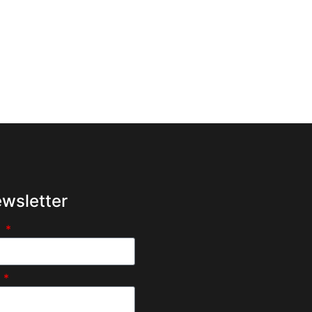
wsletter
e
l