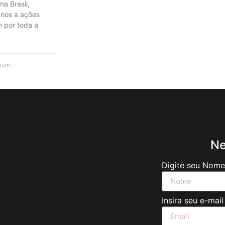
a Brasil,
rios a ações
 por toda a
hum
Ne
Digite seu Nom
Insira seu e-mai