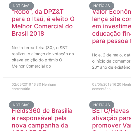
NOTÍCIAS
NOTÍCIAS
“Robô”, da DPZ&T
Valor Econô
para o Itaú, é eleito O
lança site c
Melhor Comercial do
em investime
Brasil 2018
educação fin
para pessoa f
Nesta terça-feira (30), o SBT
realizou o almoço de votação da
Hoje, 2 de maio, da
oitava edição do prêmio O
o início da comemo
Melhor Comercial do
20º ano de existênci
02/05/2019
16:30
Nenhum
02/05/2019
16:20
Nen
comentário
comentário
NOTÍCIAS
NOTÍCIAS
Fields360 de Brasília
BETC/Havas 
é responsável pela
ativação par
nova campanha da
promover Va