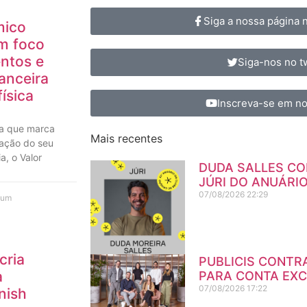
Siga a nossa página
mico
om foco
ntos e
Siga-nos no tw
anceira
ísica
Inscreva-se em no
ta que marca
Mais recentes
ração do seu
a, o Valor
DUDA SALLES CO
JÚRI DO ANUÁRI
07/08/2026
22:29
hum
cria
PUBLICIS CONTRA
a
PARA CONTA EX
07/08/2026
17:22
nish