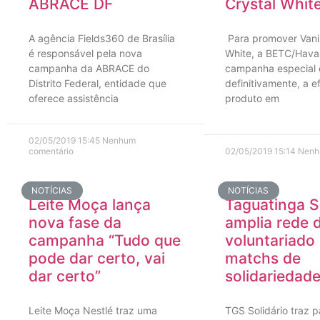
ABRACE DF
Crystal Whit
A agência Fields360 de Brasília
Para promover Vani
é responsável pela nova
White, a BETC/Hava
campanha da ABRACE do
campanha especial 
Distrito Federal, entidade que
definitivamente, a e
oferece assistência
produto em
02/05/2019
15:45
Nenhum
comentário
02/05/2019
15:14
Nenh
NOTÍCIAS
NOTÍCIAS
Leite Moça lança
Taguatinga 
nova fase da
amplia rede 
campanha “Tudo que
voluntariado
pode dar certo, vai
matchs de
dar certo”
solidariedad
Leite Moça Nestlé traz uma
TGS Solidário traz pa