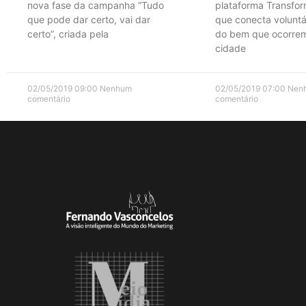
nova fase da campanha “Tudo
plataforma Transform
que pode dar certo, vai dar
que conecta voluntá
certo”, criada pela
do bem que ocorrem
cidade
02/05/2019
09:00
Nenhum
02/05/2019
07:00
Nen
comentário
comentário