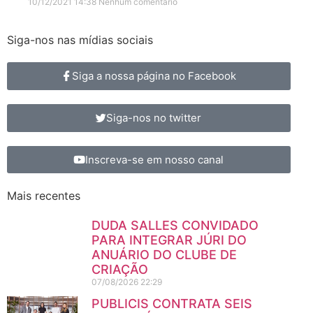
10/12/2021
14:38
Nenhum comentário
Siga-nos nas mídias sociais
Siga a nossa página no Facebook
Siga-nos no twitter
Inscreva-se em nosso canal
Mais recentes
DUDA SALLES CONVIDADO
PARA INTEGRAR JÚRI DO
ANUÁRIO DO CLUBE DE
CRIAÇÃO
07/08/2026
22:29
PUBLICIS CONTRATA SEIS