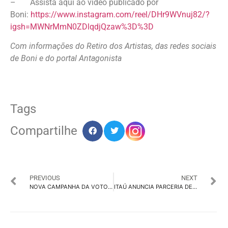
– Assista aqui ao video publicado por
Boni:
https://www.instagram.com/reel/DHr9WVnuj82/?
igsh=MWNrMmN0ZDlqdjQzaw%3D%3D
Com informações do Retiro dos Artistas, das redes sociais
de Boni e do portal Antagonista
Tags
Compartilhe
PREVIOUS
NEXT
NOVA CAMPANHA DA VOTORANTIM CIMENTOS GANHA REFORÇO DE CRAQUES DAS REDES SOCIAIS
ITAÚ ANUNCIA PARCERIA DE 3 ANOS COM A CAZÉTV PARA AMPLIAR PRESENÇA DIGITAL