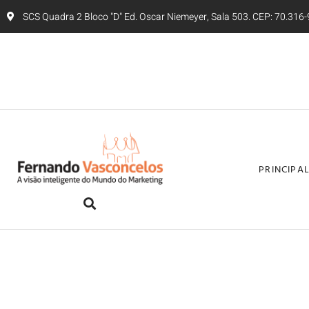
SCS Quadra 2 Bloco "D" Ed. Oscar Niemeyer, Sala 503. CEP: 70.316-9
PRINCIPA