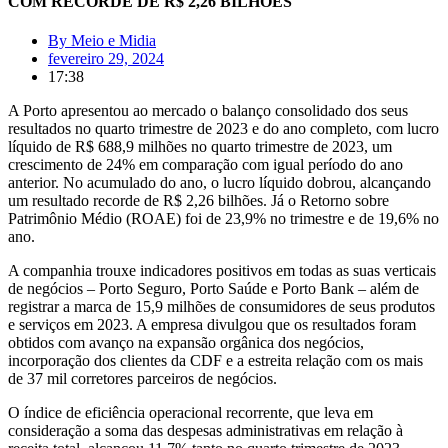
COM RECORDE DE R$ 2,26 BILHÕES
By
Meio e Midia
fevereiro 29, 2024
17:38
A Porto apresentou ao mercado o balanço consolidado dos seus
resultados no quarto trimestre de 2023 e do ano completo, com lucro
líquido de R$ 688,9 milhões no quarto trimestre de 2023, um
crescimento de 24% em comparação com igual período do ano
anterior. No acumulado do ano, o lucro líquido dobrou, alcançando
um resultado recorde de R$ 2,26 bilhões. Já o Retorno sobre
Patrimônio Médio (ROAE) foi de 23,9% no trimestre e de 19,6% no
ano.
A companhia trouxe indicadores positivos em todas as suas verticais
de negócios – Porto Seguro, Porto Saúde e Porto Bank – além de
registrar a marca de 15,9 milhões de consumidores de seus produtos
e serviços em 2023. A empresa divulgou que os resultados foram
obtidos com avanço na expansão orgânica dos negócios,
incorporação dos clientes da CDF e a estreita relação com os mais
de 37 mil corretores parceiros de negócios.
O índice de eficiência operacional recorrente, que leva em
consideração a soma das despesas administrativas em relação à