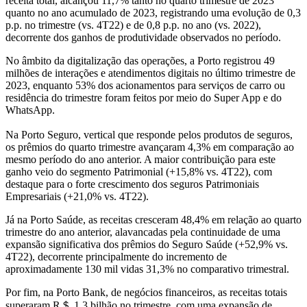
receita total, alcançou 11,7% tanto no quarto trimestre de 2023
quanto no ano acumulado de 2023, registrando uma evolução de 0,3
p.p. no trimestre (vs. 4T22) e de 0,8 p.p. no ano (vs. 2022),
decorrente dos ganhos de produtividade observados no período.
No âmbito da digitalização das operações, a Porto registrou 49
milhões de interações e atendimentos digitais no último trimestre de
2023, enquanto 53% dos acionamentos para serviços de carro ou
residência do trimestre foram feitos por meio do Super App e do
WhatsApp.
Na Porto Seguro, vertical que responde pelos produtos de seguros,
os prêmios do quarto trimestre avançaram 4,3% em comparação ao
mesmo período do ano anterior. A maior contribuição para este
ganho veio do segmento Patrimonial (+15,8% vs. 4T22), com
destaque para o forte crescimento dos seguros Patrimoniais
Empresariais (+21,0% vs. 4T22).
Já na Porto Saúde, as receitas cresceram 48,4% em relação ao quarto
trimestre do ano anterior, alavancadas pela continuidade de uma
expansão significativa dos prêmios do Seguro Saúde (+52,9% vs.
4T22), decorrente principalmente do incremento de
aproximadamente 130 mil vidas 31,3% no comparativo trimestral.
Por fim, na Porto Bank, de negócios financeiros, as receitas totais
superaram R＄ 1,3 bilhão no trimestre, com uma expansão de