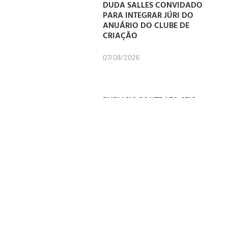
DUDA SALLES CONVIDADO
PARA INTEGRAR JÚRI DO
ANUÁRIO DO CLUBE DE
CRIAÇÃO
07/08/2026
PUBLICIS CONTRATA SEIS
NOVOS LÍDERES PARA CONTA
EXCLUSIVA DO SANTANDER
07/08/2026