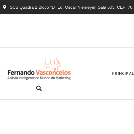
SCS Quadra 2 Bloco "D" Ed. Oscar Niemeyer, Sala 503. CEP: 70.3
PRINCIPA