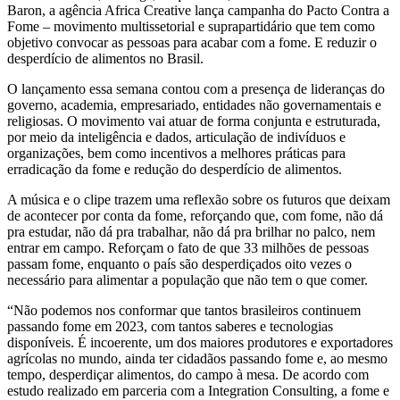
Baron, a agência Africa Creative lança campanha do Pacto Contra a
Fome – movimento multissetorial e suprapartidário que tem como
objetivo convocar as pessoas para acabar com a fome. E reduzir o
desperdício de alimentos no Brasil.
O lançamento essa semana contou com a presença de lideranças do
governo, academia, empresariado, entidades não governamentais e
religiosas. O movimento vai atuar de forma conjunta e estruturada,
por meio da inteligência e dados, articulação de indivíduos e
organizações, bem como incentivos a melhores práticas para
erradicação da fome e redução do desperdício de alimentos.
A música e o clipe trazem uma reflexão sobre os futuros que deixam
de acontecer por conta da fome, reforçando que, com fome, não dá
pra estudar, não dá pra trabalhar, não dá pra brilhar no palco, nem
entrar em campo. Reforçam o fato de que 33 milhões de pessoas
passam fome, enquanto o país são desperdiçados oito vezes o
necessário para alimentar a população que não tem o que comer.
“Não podemos nos conformar que tantos brasileiros continuem
passando fome em 2023, com tantos saberes e tecnologias
disponíveis. É incoerente, um dos maiores produtores e exportadores
agrícolas no mundo, ainda ter cidadãos passando fome e, ao mesmo
tempo, desperdiçar alimentos, do campo à mesa. De acordo com
estudo realizado em parceria com a Integration Consulting, a fome e